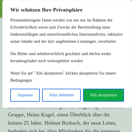
SHG Herrenberg
Wir schätzen Ihre Privatsphäre
Personenbezogene Daten werden von uns nur im Rahmen der
Erforderlichkeit sowie zum Zwecke der Bereitstellung eines
25 Jahre SHG
funktionsfähigen und nutzerfreundlichen Internetauftritts, inklusive
seiner Inhalte und der dort angebotenen Leistungen, verarbeitet.
Herrenberg
Die Bilder sind urheberrechtlich geschützt und dürfen weder
heruntergeladen noch weitergeleitet werden
Die Selbsthilfegruppe wurde am 19.November 1993
Wenn Sie auf "Alle akzeptieren" klicken akzeptieren Sie unsere
Bedingungen
von Silvia Bahlinger, Michael Kaltenmark und Nina
Baradoy gegründet. Heute umfasst sie mehr als 30
Anpassen
Alles ablehnen
Alle akzeptieren
Mitglieder.
Im Laufe des Festaktes gab der langjährige Leiter der
Gruppe, Heinz Kugel, einen Überblick über die
letzten 25 Jahre. Helmut Burbach, der neue Leiter,
bedankte sich bei allen Mitgliedern für die intensive,