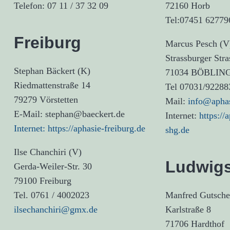
Telefon: 07 11 / 37 32 09
72160 Horb
Tel:07451 62779
Freiburg
Marcus Pesch (V
Strassburger Stra
Stephan Bäckert (K)
71034 BÖBLIN
Riedmattenstraße 14
Tel 07031/92288
79279 Vörstetten
Mail:
info@aphas
E-Mail: stephan@baeckert.de
Internet:
https://
Internet: https://aphasie-freiburg.de
shg.de
Ilse Chanchiri (V)
Ludwig
Gerda-Weiler-Str. 30
79100 Freiburg
Tel. 0761 / 4002023
Manfred Gutsche
ilsechanchiri@gmx.de
Karlstraße 8
71706 Hardthof