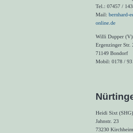
Tel.: 07457 / 14
Mail:
bernhard-
online.de
Willi Dupper (V)
Ergenzinger Str. 
71149 Bondorf
Mobil: 0178 / 9
Nürting
Heidi Sixt (SHG
Jahnstr. 23
73230 Kirchheim