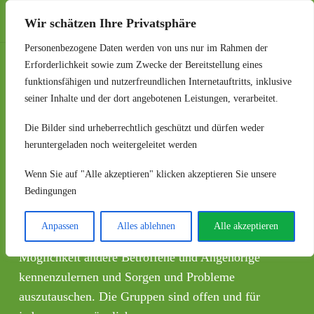
SHG Herrenberg
Wir schätzen Ihre Privatsphäre
Personenbezogene Daten werden von uns nur im Rahmen der
Erforderlichkeit sowie zum Zwecke der Bereitstellung eines
Selbsthilfegrupp
funktionsfähigen und nutzerfreundlichen Internetauftritts, inklusive
seiner Inhalte und der dort angebotenen Leistungen, verarbeitet.
in Baden-
Die Bilder sind urheberrechtlich geschützt und dürfen weder
heruntergeladen noch weitergeleitet werden
Württemberg
Wenn Sie auf "Alle akzeptieren" klicken akzeptieren Sie unsere
Bedingungen
In Baden-Württemberg bieten Ihnen 17 regionale
Anpassen
Alles ablehnen
Alle akzeptieren
Selbsthilfegruppen, davon 3 für junge Aphasiker,
die
Möglichkeit andere Betroffene und Angehörige
kennenzulernen und Sorgen und Probleme
auszutauschen.
Die Gruppen sind offen und für