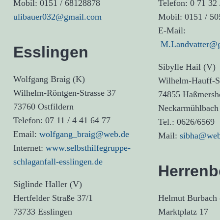
Mobil: 0151 / 68128878
Telefon: 0 71 32 
ulibauer032@gmail.com
Mobil: 0151 / 5
E-Mail:
M.Landvatter@
Esslingen
Sibylle Hail (V)
Wolfgang Braig (K)
Wilhelm-Hauff-St
Wilhelm-Röntgen-Strasse 37
74855 Haßmersh
73760 Ostfildern
Neckarmühlbach
Telefon: 07 11 / 4 41 64 77
Tel.: 0626/6569
Email:
wolfgang_braig@web.de
Mail:
sibha@web
Internet:
www.selbsthilfegruppe-
schlaganfall-esslingen.de
Herrenb
Siglinde Haller (V)
Hertfelder Straße 37/1
Helmut Burbach 
73733 Esslingen
Marktplatz 17