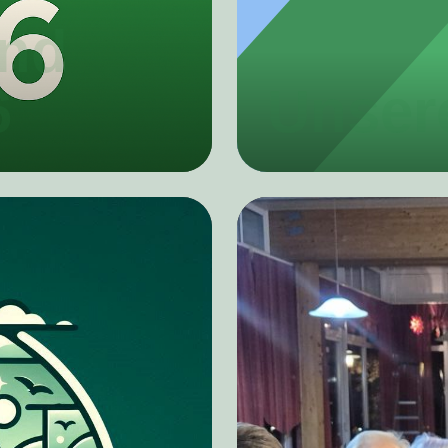
und
6
Unser