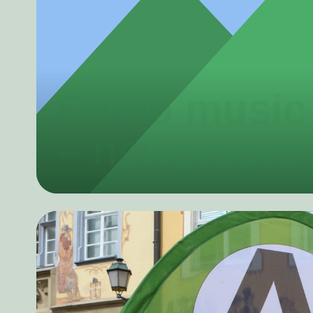
Demo music
– newsmore