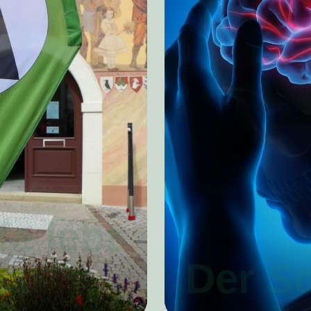
fe lebt
na
Der Sc