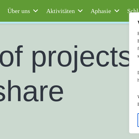
Über uns
Aktivitäten
Aphasie
Schl
 of projects
share