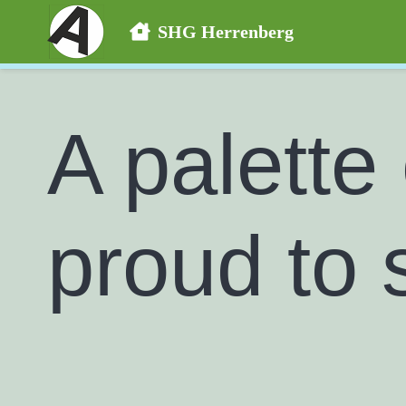
SHG Herrenberg
A palette
proud to 