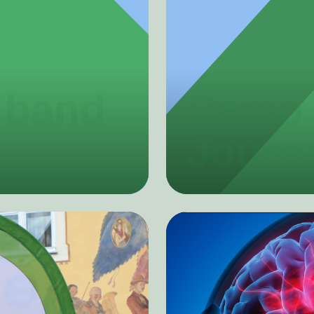
 band
Demo 
Journ