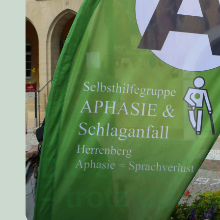
Die Selbsthil
– trotz Coro