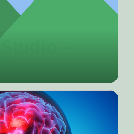
Studio –
al